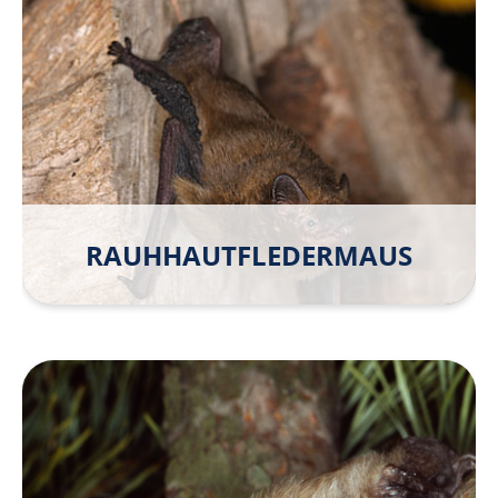
RAUHHAUT­FLEDER­MAUS