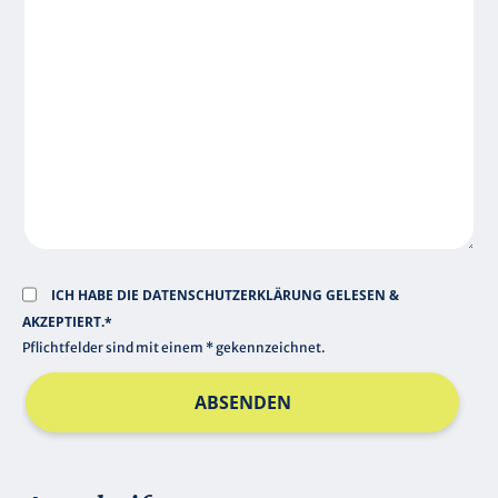
E
C
L
H
D
T
F
E
L
D
ICH HABE DIE
DATENSCHUTZERKLÄRUNG
GELESEN &
AKZEPTIERT.*
Pflichtfelder sind mit einem * gekennzeichnet.
ABSENDEN