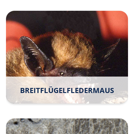
BREITFLÜGEL­FLEDER­MAUS