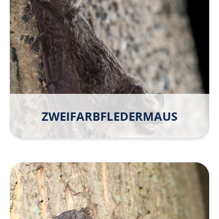
ZWEIFARB­FLEDER­MAUS