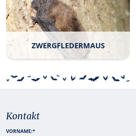
ZWERG­FLEDERMAUS
Kontakt
P
VORNAME:
*