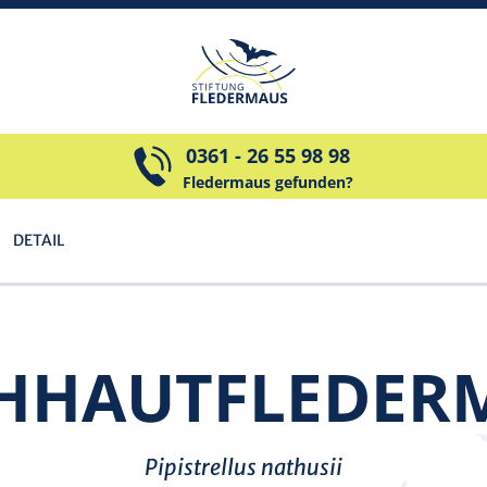
0361 - 26 55 98 98
Fledermaus gefunden?
DETAIL
HHAUT­FLEDER­
Pipistrellus nathusii