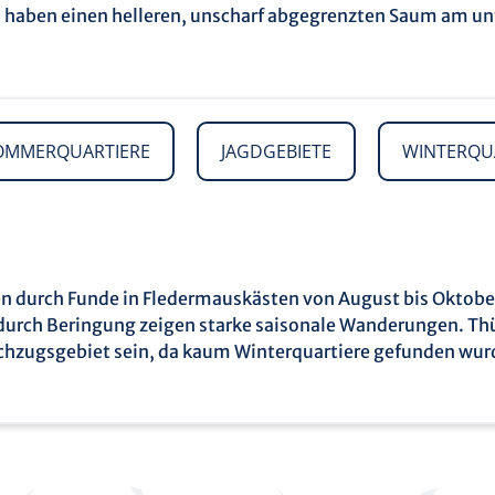
l haben einen helleren, unscharf abgegrenzten Saum am un
OMMERQUARTIERE
JAGDGEBIETE
WINTERQU
en durch Funde in Fledermauskästen von August bis Oktob
durch Beringung zeigen starke saisonale Wanderungen. Thü
chzugsgebiet sein, da kaum Winterquartiere gefunden wur