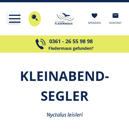
KONTAKT
SPENDEN
0361 - 26 55 98 98
Fledermaus gefunden?
KLEINABEND­
SEGLER
Nyctalus leisleri