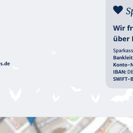
S
Wir f
über 
Sparkass
Bankleit
s.de
Konto-N
IBAN:
DE
SWIFT-B