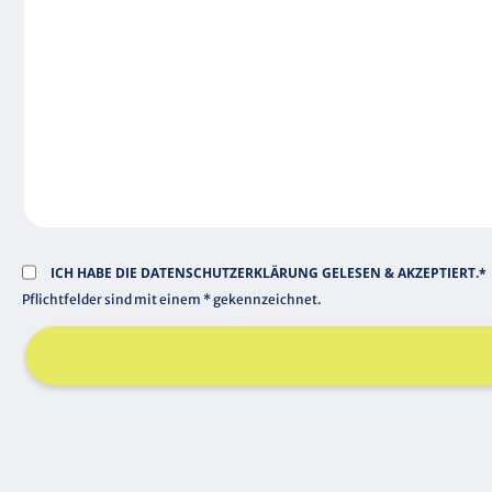
L
H
D
T
F
E
L
D
ICH HABE DIE
DATENSCHUTZERKLÄRUNG
GELESEN & AKZEPTIERT.*
Pflichtfelder sind mit einem * gekennzeichnet.