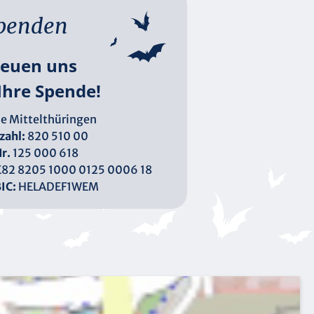
penden
reuen uns
Ihre Spende!
e Mittelthüringen
zahl:
820 510 00
r.
125 000 618
82 8205 1000 0125 0006 18
IC:
HELADEF1WEM