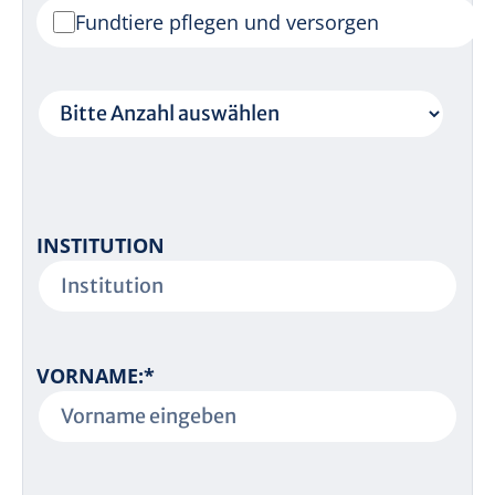
Fundtiere pflegen und versorgen
INSTITUTION
P
VORNAME:
*
F
L
I
C