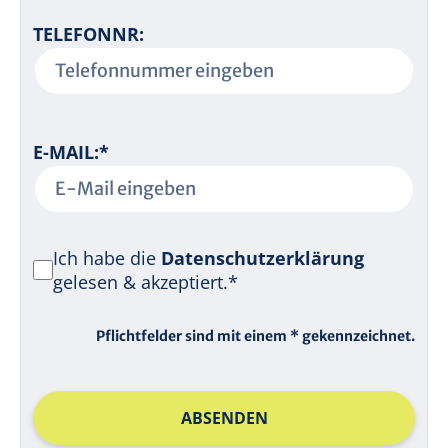
C
L
TELEFONNR:
H
D
T
F
E
L
P
E-MAIL:
*
D
F
L
I
C
Ich habe die
Datenschutzerklärung
H
gelesen & akzeptiert.*
T
F
Pflichtfelder sind mit einem * gekennzeichnet.
E
L
D
ABSENDEN