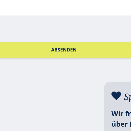
ABSENDEN
S
Wir f
über 