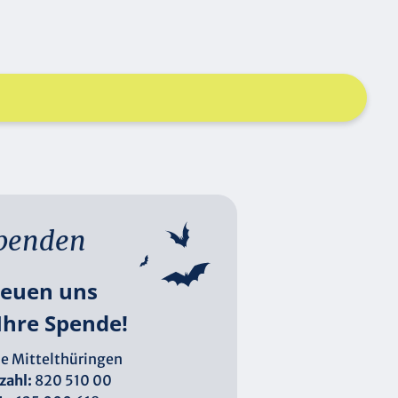
penden
reuen uns
Ihre Spende!
e Mittelthüringen
zahl:
820 510 00