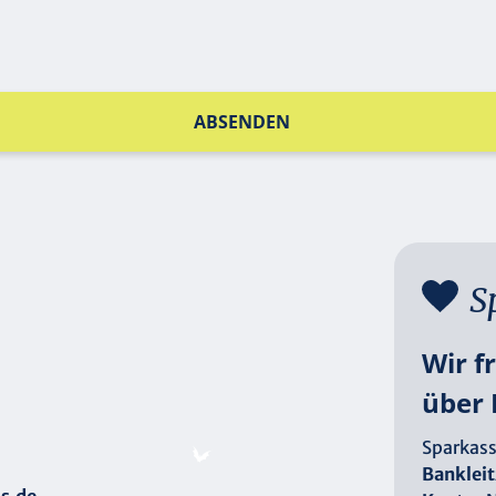
ABSENDEN
S
Wir f
über 
Sparkass
Bankleit
s.de