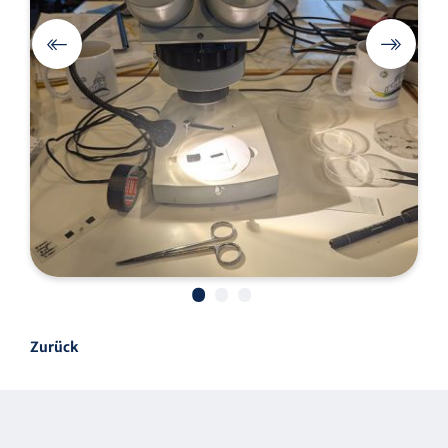
•
•
•
Zurück