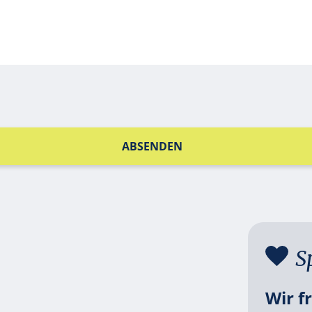
ABSENDEN
S
Wir f