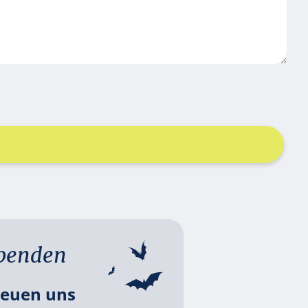
penden
reuen uns