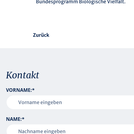
Bundesprogramm Biologische Vielfalt.
Zurück
Kontakt
P
VORNAME:
*
F
L
I
C
P
NAME:
*
H
F
T
L