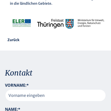
in die ländlichen Gebiete.
Zurück
Kontakt
P
VORNAME:
*
F
L
I
C
P
NAME:
*