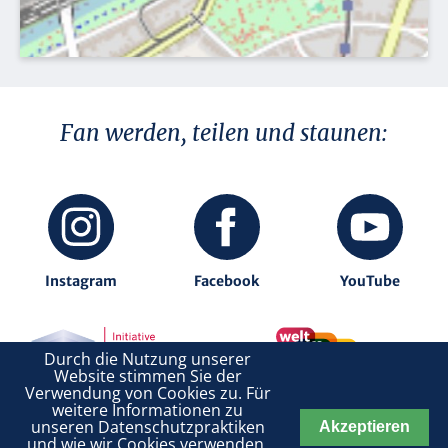
Fan werden, teilen und staunen:
Instagram
Facebook
YouTube
Durch die Nutzung unserer
Website stimmen Sie der
.
Verwendung von Cookies zu. Für
weitere Informationen zu
unseren Datenschutzpraktiken
Akzeptieren
DATENSCHUTZ
IMPRESSUM
und wie wir Cookies verwenden,