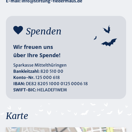
E-mail:
info@stiftung-fledermaus.de
Spenden
Wir freuen uns
über Ihre Spende!
Sparkasse Mittelthüringen
Bankleitzahl:
820 510 00
Konto-Nr.
125 000 618
IBAN:
DE82 8205 1000 0125 0006 18
SWIFT-BIC:
HELADEF1WEM
Karte