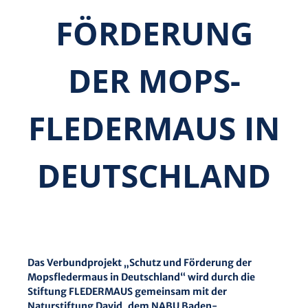
FÖRDERUNG
DER MOPS­
FLEDER­MAUS IN
DEUTSCHLAND
Das Verbundprojekt „Schutz und Förderung der
Mopsfledermaus in Deutschland“ wird durch die
Stiftung FLEDERMAUS gemeinsam mit der
Naturstiftung David, dem NABU Baden-